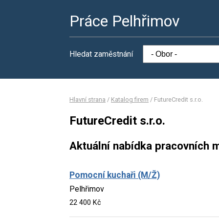
Práce Pelhřimov
Hledat zaměstnání
Hlavní strana
/
Katalog firem
/
FutureCredit s.r.o.
FutureCredit s.r.o.
Aktuální nabídka pracovních m
Pomocní kuchaři (M/Ž)
Pelhřimov
22 400 Kč