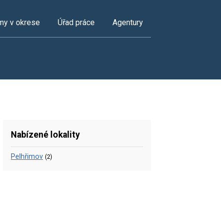
my v okrese
Úřad práce
Agentury
Nabízené lokality
Pelhřimov
(2)