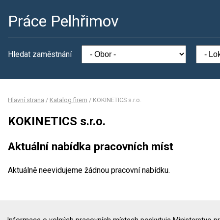
Práce Pelhřimov
Hledat zaměstnání
Hlavní strana
/
Katalog firem
/
KOKINETICS s.r.o.
KOKINETICS s.r.o.
Aktuální nabídka pracovních míst
Aktuálně neevidujeme žádnou pracovní nabídku.