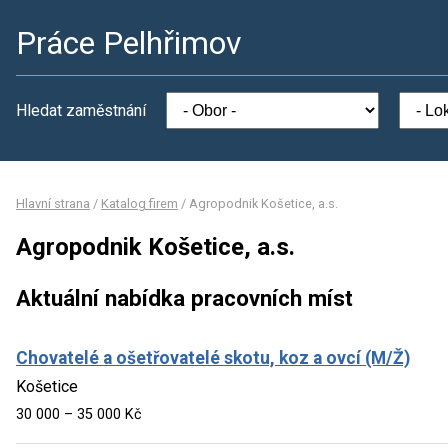
Práce Pelhřimov
Hledat zaměstnání
Hlavní strana
/
Katalog firem
/
Agropodnik Košetice, a.s.
Agropodnik Košetice, a.s.
Aktuální nabídka pracovních míst
Chovatelé a ošetřovatelé skotu, koz a ovcí (M/Ž)
Košetice
30 000 – 35 000 Kč