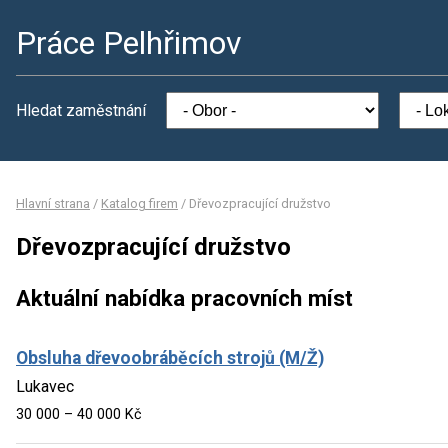
Práce Pelhřimov
Hledat zaměstnání
Hlavní strana
/
Katalog firem
/
Dřevozpracující družstvo
Dřevozpracující družstvo
Aktuální nabídka pracovních míst
Obsluha dřevoobráběcích strojů (M/Ž)
Lukavec
30 000 – 40 000 Kč