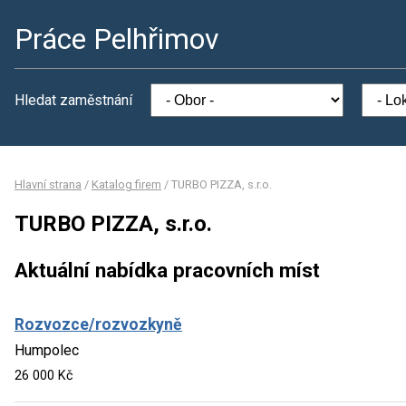
Práce Pelhřimov
Hledat zaměstnání
Hlavní strana
/
Katalog firem
/
TURBO PIZZA, s.r.o.
TURBO PIZZA, s.r.o.
Aktuální nabídka pracovních míst
Rozvozce/rozvozkyně
Humpolec
26 000 Kč