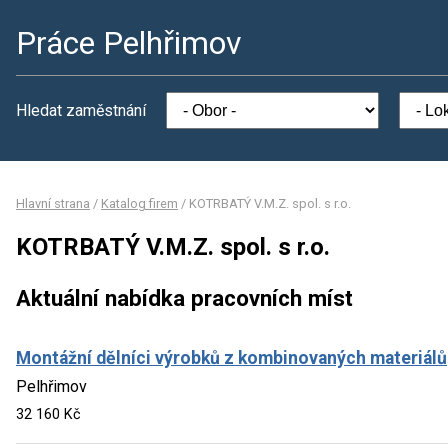
Práce Pelhřimov
Hledat zaměstnání
Hlavní strana
/
Katalog firem
/
KOTRBATÝ V.M.Z. spol. s r.o.
KOTRBATÝ V.M.Z. spol. s r.o.
Aktuální nabídka pracovních míst
Montážní dělníci výrobků z kombinovaných materiálů
Pelhřimov
32 160 Kč