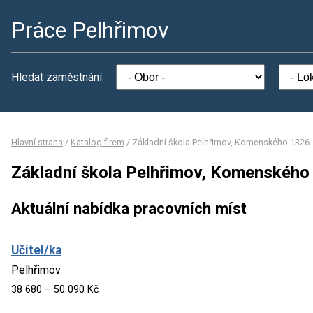
Práce Pelhřimov
Hledat zaměstnání
Hlavní strana
/
Katalog firem
/
Základní škola Pelhřimov, Komenského 1326
Základní škola Pelhřimov, Komenského
Aktuální nabídka pracovních míst
Učitel/ka
Pelhřimov
38 680 – 50 090 Kč