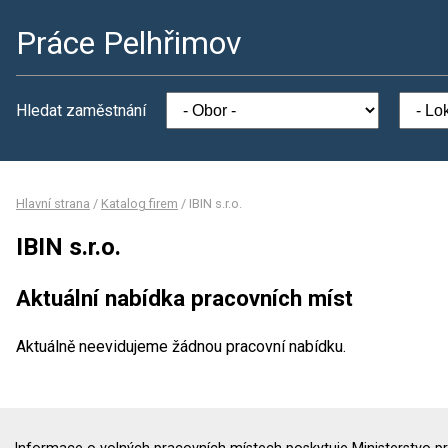
Práce Pelhřimov
Hledat zaměstnání
Hlavní strana
/
Katalog firem
/
IBIN s.r.o.
IBIN s.r.o.
Aktuální nabídka pracovních míst
Aktuálně neevidujeme žádnou pracovní nabídku.