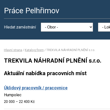
Práce Pelhřimov
Hledat zaměstnání
Hlavní strana
/
Katalog firem
/
TREKVILA NÁHRADNÍ PLNĚNÍ s.r.o.
TREKVILA NÁHRADNÍ PLNĚNÍ s.r.o.
Aktuální nabídka pracovních míst
Úklidový pracovník / pracovnice
Humpolec
20 000 – 22 400 Kč