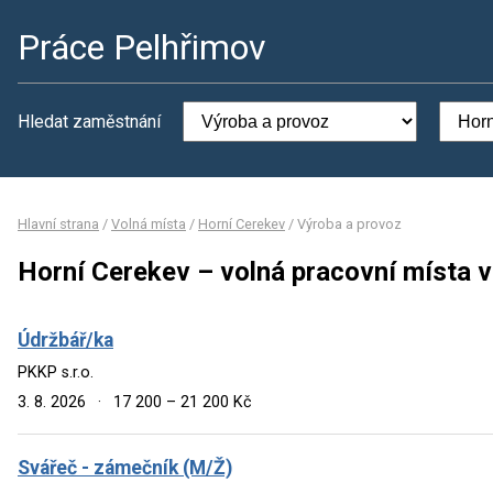
Práce Pelhřimov
Hledat zaměstnání
Hlavní strana
/
Volná místa
/
Horní Cerekev
/
Výroba a provoz
Horní Cerekev – volná pracovní místa 
Údržbář/ka
PKKP s.r.o.
3. 8. 2026
·
17 200 – 21 200 Kč
Svářeč - zámečník (M/Ž)