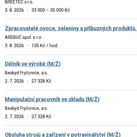
BREETEC s.r.o.
3. 8. 2026
·
33 000 – 35 000 Kč
Zpracovatelé ovoce, zeleniny a příbuzných produktů
AREBUC spol. s r.o.
3. 8. 2026
·
135 Kč / hod.
Dělník ve výrobě (M/Ž)
Beskyd Fryčovice, a.s.
2. 7. 2026
·
27 328 Kč
Manipulační pracovník ve skladu (M/Ž)
Beskyd Fryčovice, a.s.
2. 7. 2026
·
27 328 Kč
Obsluha strojů a zařízení v potravinářství (M/Ž)