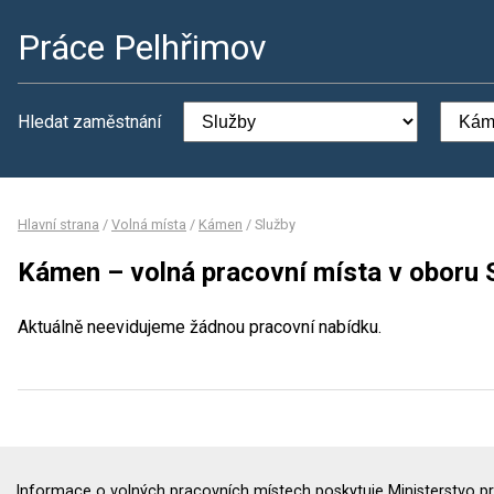
Práce Pelhřimov
Hledat zaměstnání
Hlavní strana
/
Volná místa
/
Kámen
/
Služby
Kámen – volná pracovní místa v oboru 
Aktuálně neevidujeme žádnou pracovní nabídku.
Informace o volných pracovních místech poskytuje Ministerstvo pr