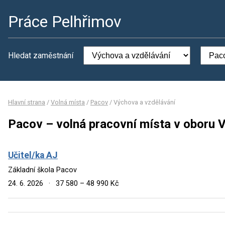
Práce Pelhřimov
Hledat zaměstnání
Hlavní strana
/
Volná místa
/
Pacov
/
Výchova a vzdělávání
Pacov – volná pracovní místa v oboru 
Učitel/ka AJ
Základní škola Pacov
24. 6. 2026
·
37 580 – 48 990 Kč