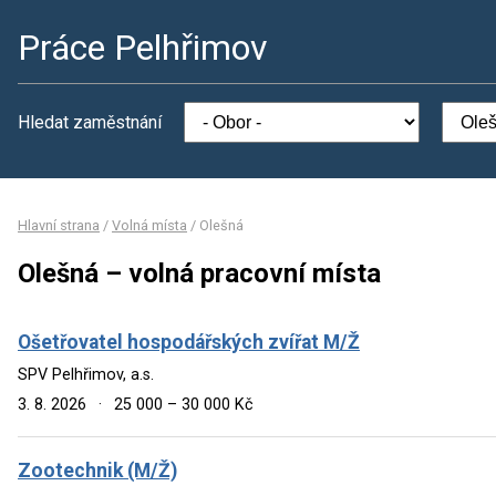
Práce Pelhřimov
Hledat zaměstnání
Hlavní strana
/
Volná místa
/
Olešná
Olešná – volná pracovní místa
Ošetřovatel hospodářských zvířat M/Ž
SPV Pelhřimov, a.s.
3. 8. 2026
·
25 000 – 30 000 Kč
Zootechnik (M/Ž)