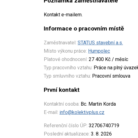
Poznámka zaměstnavatele
Kontakt e-mailem.
Informace o pracovním místě
Zaměstnavatel:
STATUS stavební a.s.
Místo výkonu práce:
Humpolec
Platové ohodnocení:
27 400 Kč / měsíc
Typ pracovního vztahu:
Práce na plný úvaze
Typ smluvního vztahu:
Pracovní smlouva
První kontakt
Kontaktní osoba:
Bc. Martin Korda
E-mail:
info@kolektivplus.cz
Referenční číslo ÚP:
32706740719
Poslední aktualizace:
3. 8. 2026