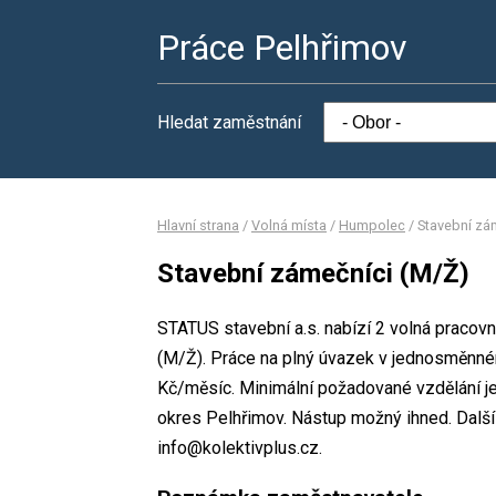
Práce Pelhřimov
Hledat zaměstnání
Hlavní strana
/
Volná místa
/
Humpolec
/
Stavební zá
Stavební zámečníci (M/Ž)
STATUS stavební a.s. nabízí 2 volná pracovn
(M/Ž). Práce na plný úvazek v jednosměnn
Kč/měsíc. Minimální požadované vzdělání je
okres Pelhřimov. Nástup možný ihned. Další
info@kolektivplus.cz.