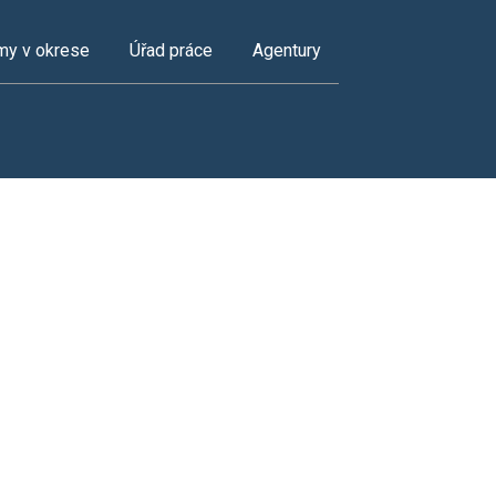
my v okrese
Úřad práce
Agentury