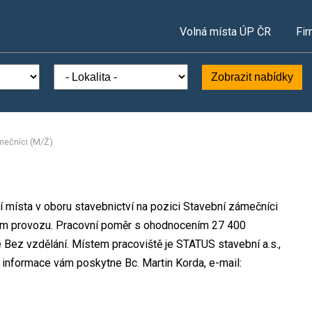
Volná místa ÚP ČR
Fir
Zobrazit nabídky
mečníci (M/Ž)
í místa v oboru stavebnictví na pozici Stavební zámečníci
ém provozu. Pracovní poměr s ohodnocením 27 400
 Bez vzdělání. Místem pracoviště je STATUS stavební a.s.,
 informace vám poskytne Bc. Martin Korda, e-mail: