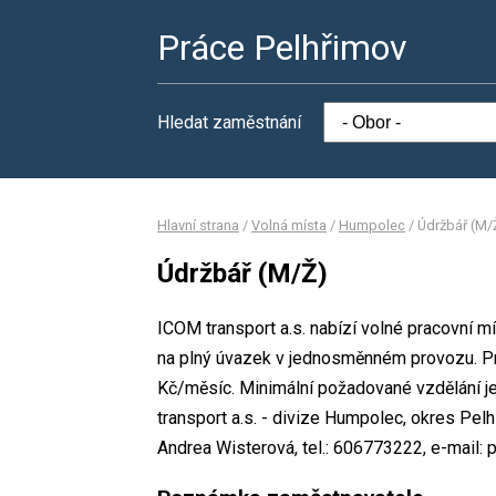
Práce Pelhřimov
Hledat zaměstnání
Hlavní strana
/
Volná místa
/
Humpolec
/
Údržbář (M/
Údržbář (M/Ž)
ICOM transport a.s. nabízí volné pracovní m
na plný úvazek v jednosměnném provozu. P
Kč/měsíc. Minimální požadované vzdělání je
transport a.s. - divize Humpolec, okres Pe
Andrea Wisterová, tel.: 606773222, e-mail: 