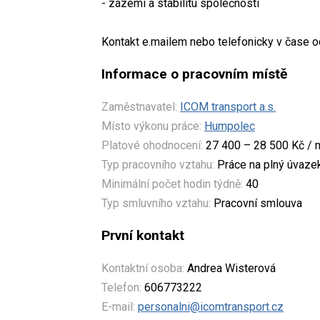
- zázemí a stabilitu společnosti
Kontakt e.mailem nebo telefonicky v čase o
Informace o pracovním místě
Zaměstnavatel:
ICOM transport a.s.
Místo výkonu práce:
Humpolec
Platové ohodnocení:
27 400 – 28 500 Kč / 
Typ pracovního vztahu:
Práce na plný úvaze
Minimální počet hodin týdně:
40
Typ smluvního vztahu:
Pracovní smlouva
První kontakt
Kontaktní osoba:
Andrea Wisterová
Telefon:
606773222
E-mail:
personalni@icomtransport.cz