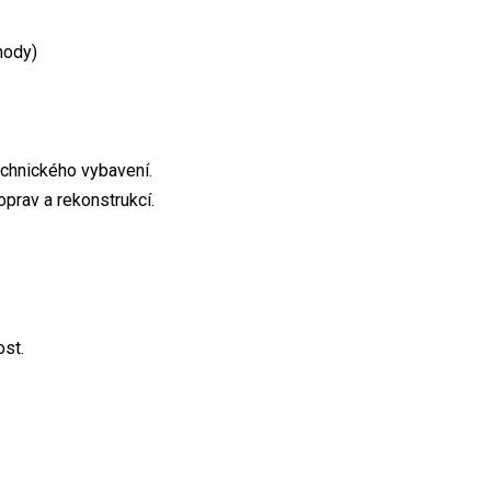
hody)
echnického vybavení.
oprav a rekonstrukcí.
ost.