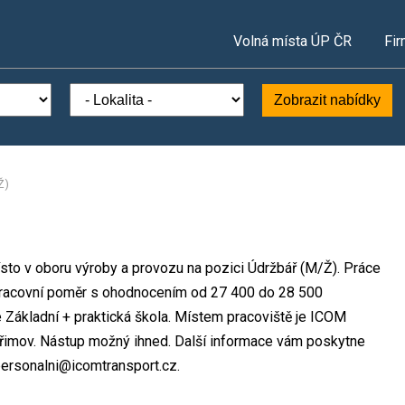
Volná místa ÚP ČR
Fir
Zobrazit nabídky
Ž)
ísto v oboru výroby a provozu na pozici Údržbář (M/Ž). Práce
racovní poměr s ohodnocením od 27 400 do 28 500
 Základní + praktická škola. Místem pracoviště je ICOM
lhřimov. Nástup možný ihned. Další informace vám poskytne
personalni@icomtransport.cz.