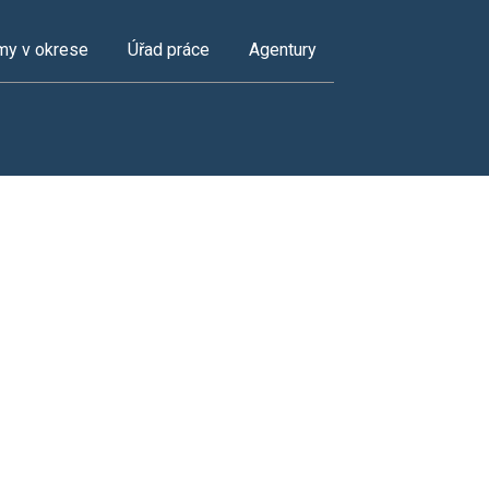
my v okrese
Úřad práce
Agentury