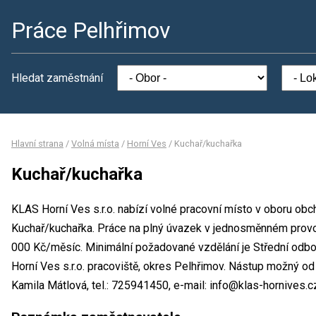
Práce Pelhřimov
Hledat zaměstnání
Hlavní strana
/
Volná místa
/
Horní Ves
/
Kuchař/kuchařka
Kuchař/kuchařka
KLAS Horní Ves s.r.o. nabízí volné pracovní místo v oboru obc
Kuchař/kuchařka. Práce na plný úvazek v jednosměnném prov
000 Kč/měsíc. Minimální požadované vzdělání je Střední odbo
Horní Ves s.r.o. pracoviště, okres Pelhřimov. Nástup možný o
Kamila Mátlová, tel.: 725941450, e-mail: info@klas-hornives.c