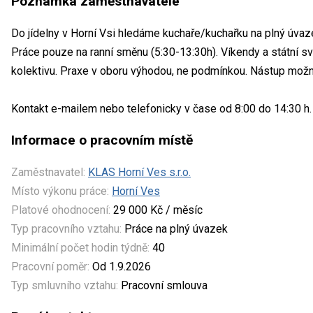
Poznámka zaměstnavatele
Do jídelny v Horní Vsi hledáme kuchaře/kuchařku na plný úvaz
Práce pouze na ranní směnu (5:30-13:30h). Víkendy a státní s
kolektivu. Praxe v oboru výhodou, ne podmínkou. Nástup mož
Kontakt e-mailem nebo telefonicky v čase od 8:00 do 14:30 h.
Informace o pracovním místě
Zaměstnavatel:
KLAS Horní Ves s.r.o.
Místo výkonu práce:
Horní Ves
Platové ohodnocení:
29 000 Kč / měsíc
Typ pracovního vztahu:
Práce na plný úvazek
Minimální počet hodin týdně:
40
Pracovní poměr:
Od 1.9.2026
Typ smluvního vztahu:
Pracovní smlouva