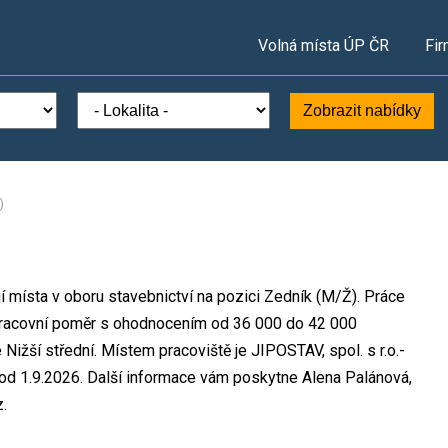
Volná místa ÚP ČR
Fir
Zobrazit nabídky
)
ní místa v oboru stavebnictví na pozici Zedník (M/Ž). Práce
racovní poměr s ohodnocením od 36 000 do 42 000
Nižší střední. Místem pracoviště je JIPOSTAV, spol. s r.o.-
od 1.9.2026. Další informace vám poskytne Alena Palánová,
z.