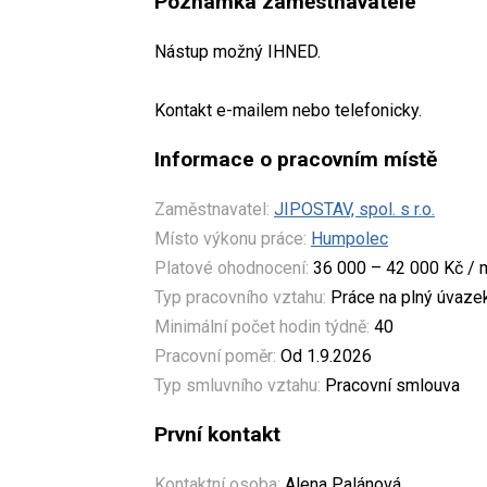
Poznámka zaměstnavatele
Nástup možný IHNED.
Kontakt e-mailem nebo telefonicky.
Informace o pracovním místě
Zaměstnavatel:
JIPOSTAV, spol. s r.o.
Místo výkonu práce:
Humpolec
Platové ohodnocení:
36 000 – 42 000 Kč / 
Typ pracovního vztahu:
Práce na plný úvaze
Minimální počet hodin týdně:
40
Pracovní poměr:
Od 1.9.2026
Typ smluvního vztahu:
Pracovní smlouva
První kontakt
Kontaktní osoba:
Alena Palánová