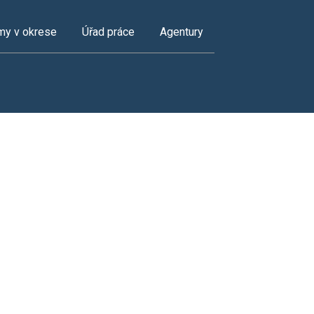
my v okrese
Úřad práce
Agentury