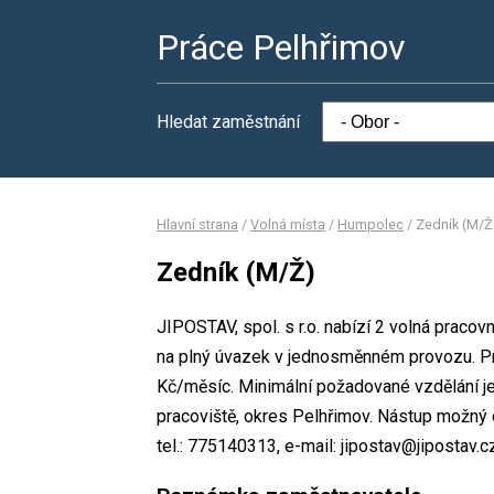
Práce Pelhřimov
Hledat zaměstnání
Hlavní strana
/
Volná místa
/
Humpolec
/
Zedník (M/Ž
Zedník (M/Ž)
JIPOSTAV, spol. s r.o. nabízí 2 volná pracov
na plný úvazek v jednosměnném provozu. P
Kč/měsíc. Minimální požadované vzdělání je 
pracoviště, okres Pelhřimov. Nástup možný 
tel.: 775140313, e-mail: jipostav@jipostav.c