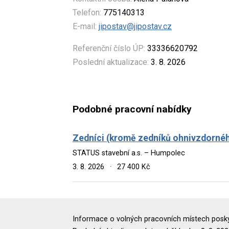
Telefon:
775140313
E-mail:
jipostav@jipostav.cz
Referenční číslo ÚP:
33336620792
Poslední aktualizace:
3. 8. 2026
Podobné pracovní nabídky
Zedníci (kromě zedníků ohnivzdornéh
STATUS stavební a.s. – Humpolec
3. 8. 2026
·
27 400 Kč
Informace o volných pracovních místech poskyt