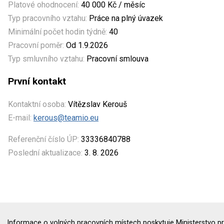
Platové ohodnocení:
40 000 Kč / měsíc
Typ pracovního vztahu:
Práce na plný úvazek
Minimální počet hodin týdně:
40
Pracovní poměr:
Od 1.9.2026
Typ smluvního vztahu:
Pracovní smlouva
První kontakt
Kontaktní osoba:
Vítězslav Kerouš
E-mail:
kerous@teamio.eu
Referenční číslo ÚP:
33336840788
Poslední aktualizace:
3. 8. 2026
Informace o volných pracovních místech poskytuje Ministerstvo pr