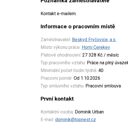
Poznámka zaměstnavatele
Kontakt e-mailem.
Informace o pracovním místě
Zaměstnavatel:
Beskyd Fryčovice, a.s.
Místo výkonu práce:
Horní Cerekev
Platové ohodnocení:
27 328 Kč / měsíc
Typ pracovního vztahu:
Práce na plný úvaze
Minimální počet hodin týdně:
40
Pracovní poměr:
Od 1.10.2026
Typ smluvního vztahu:
Pracovní smlouva
První kontakt
Kontaktní osoba:
Dominik Urban
E-mail:
dominik@topnest.cz