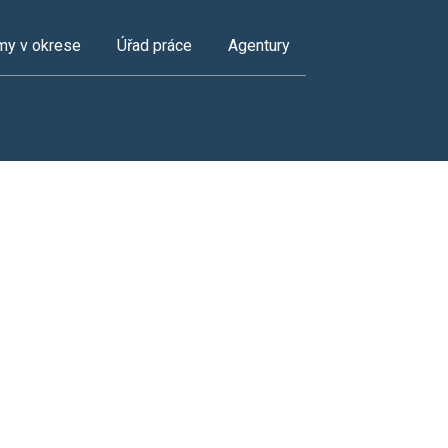
my v okrese
Úřad práce
Agentury