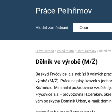
Práce Pelhřimov
Hledat zaměstnání
Hlavní strana
/
Volná místa
/
Horní Cerekev
/
Dělník v
Dělník ve výrobě (M/Ž)
Beskyd Fryčovice, a.s. nabízí 8 volných pra
výrobě (M/Ž). Práce na plný úvazek v jed
Kč/měsíc. Minimální požadované vzdělání je
Fryčovice a.s. - provozovna H.Cerekev, okr
vám poskytne Dominik Urban, e-mail: domin