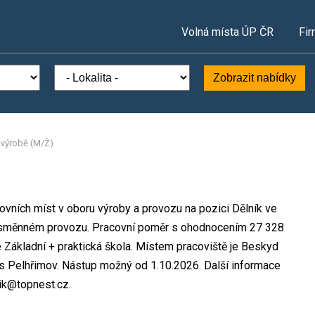
Volná místa ÚP ČR
Fir
Zobrazit nabídky
e výrobě (M/Ž)
covních míst v oboru výroby a provozu na pozici Dělník ve
nosměnném provozu. Pracovní poměr s ohodnocením 27 328
 Základní + praktická škola. Místem pracoviště je Beskyd
es Pelhřimov. Nástup možný od 1.10.2026. Další informace
ik@topnest.cz.