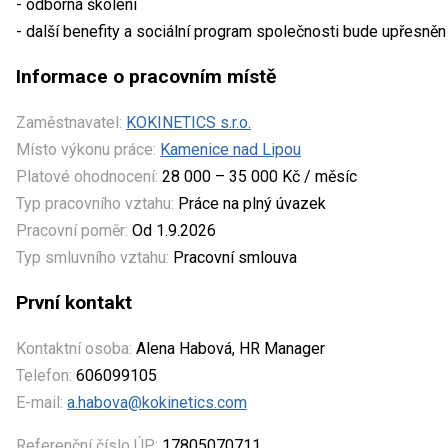
- odborná školení
- další benefity a sociální program společnosti bude upřesně
Informace o pracovním místě
Zaměstnavatel:
KOKINETICS s.r.o.
Místo výkonu práce:
Kamenice nad Lipou
Platové ohodnocení:
28 000 – 35 000 Kč / měsíc
Typ pracovního vztahu:
Práce na plný úvazek
Pracovní poměr:
Od 1.9.2026
Typ smluvního vztahu:
Pracovní smlouva
První kontakt
Kontaktní osoba:
Alena Habová, HR Manager
Telefon:
606099105
E-mail:
a.habova@kokinetics.com
Referenční číslo ÚP:
17805070711