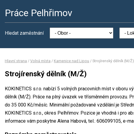
Práce Pelhřimov
Hledat zaměstnání
Hlavní strana
/
Volná místa
/
Kamenice nad Lipou
/
Strojírenský dělník (M/Ž)
Strojírenský dělník (M/Ž)
KOKINETICS s.r.o. nabízí 5 volných pracovních míst v oboru vý
dělník (M/Ž). Práce na plný úvazek ve třísměnném provozu. 
do 35 000 Kč/měsíc. Minimální požadované vzdělání je Středn
KOKINETICS s.r.o., okres Pelhřimov. Pozice je vhodná i pro a
informace vám poskytne Alena Habová, tel.: 606099105, e-mai