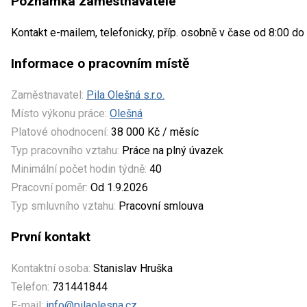
Poznámka zaměstnavatele
Kontakt e-mailem, telefonicky, příp. osobně v čase od 8:00 do 
Informace o pracovním místě
Zaměstnavatel:
Pila Olešná s.r.o.
Místo výkonu práce:
Olešná
Platové ohodnocení:
38 000 Kč / měsíc
Typ pracovního vztahu:
Práce na plný úvazek
Minimální počet hodin týdně:
40
Pracovní poměr:
Od 1.9.2026
Typ smluvního vztahu:
Pracovní smlouva
První kontakt
Kontaktní osoba:
Stanislav Hruška
Telefon:
731441844
E-mail:
info@pilaolesna.cz