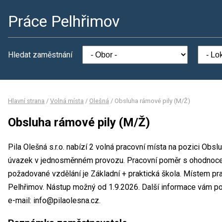
Práce Pelhřimov
Hledat zaměstnání
Hlavní strana
/
Volná místa
/
Olešná
/
Obsluha rámové pily (M/Ž)
Obsluha rámové pily (M/Ž)
Pila Olešná s.r.o. nabízí 2 volná pracovní místa na pozici Obs
úvazek v jednosměnném provozu. Pracovní poměr s ohodnoce
požadované vzdělání je Základní + praktická škola. Místem praco
Pelhřimov. Nástup možný od 1.9.2026. Další informace vám pos
e-mail: info@pilaolesna.cz.