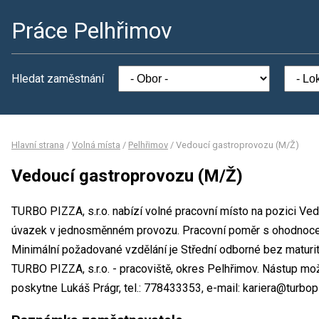
Práce Pelhřimov
Hledat zaměstnání
Hlavní strana
/
Volná místa
/
Pelhřimov
/
Vedoucí gastroprovozu (M/Ž)
Vedoucí gastroprovozu (M/Ž)
TURBO PIZZA, s.r.o. nabízí volné pracovní místo na pozici Ve
úvazek v jednosměnném provozu. Pracovní poměr s ohodnoce
Minimální požadované vzdělání je Střední odborné bez maturit
TURBO PIZZA, s.r.o. - pracoviště, okres Pelhřimov. Nástup mo
poskytne Lukáš Prágr, tel.: 778433353, e-mail: kariera@turbop